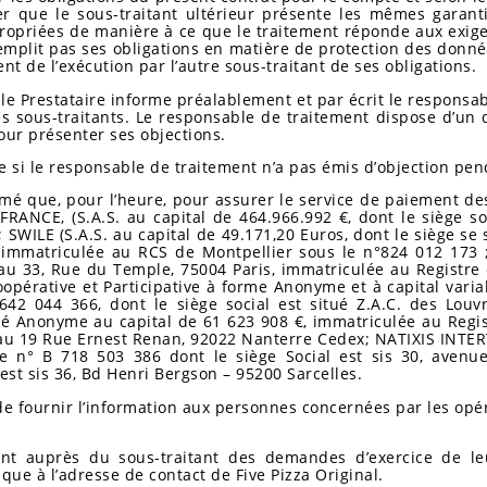
urer que le sous-traitant ultérieur présente les mêmes garan
ropriées de manière à ce que le traitement réponde aux exig
remplit pas ses obligations en matière de protection des donné
t de l’exécution par l’autre sous-traitant de ses obligations.
, le Prestataire informe préalablement et par écrit le respon
es sous-traitants. Le responsable de traitement dispose d’u
our présenter ses objections.
e si le responsable de traitement n’a pas émis d’objection pen
ormé que, pour l’heure, pour assurer le service de paiement de
RANCE, (S.A.S. au capital de 464.966.992 €, dont le siège soc
SWILE (S.A.S. au capital de 49.171,20 Euros, dont le siège se s
 immatriculée au RCS de Montpellier sous le n°824 012 173 ;
l au 33, Rue du Temple, 75004 Paris, immatriculée au Registr
opérative et Participative à forme Anonyme et à capital vari
2 044 366, dont le siège social est situé Z.A.C. des Louv
 Anonyme au capital de 61 623 908 €, immatriculée au Regi
l au 19 Rue Ernest Renan, 92022 Nanterre Cedex; NATIXIS INTE
e n° B 718 503 386 dont le siège Social est sis 30, aven
 sis 36, Bd Henri Bergson – 95200 Sarcelles.
 de fournir l’information aux personnes concernées par les opé
t auprès du sous-traitant des demandes d’exercice de leur
ue à l’adresse de contact de Five Pizza Original.