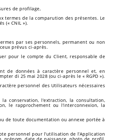
sures de profilage,
 aux termes de la comparution des présentes. Le
s (« CNIL »).
s termes par ses personnels, permanent ou non
ceux prévus ci-après.
tuer pour le compte du Client, responsable de
ent de données à caractère personnel et, en
mpter di 25 mai 2028 (ou ci-après le « RGPD »).
aractère personnel des Utilisateurs nécessaires
la conservation, l’extraction, la consultation,
ion, le rapprochement ou l’interconnexion, la
es ou de toute documentation ou annexe portée à
pte personnel pour l’utilisation de l’Application
, prénom, date de naissance, photo de profil,