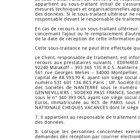
appartient au sous-traitant initial de s’ass
mesures techniques et organisationnelles app
des données. Si le sous-traitant ultérieur ne 
responsable devant le responsable de traitemen
En cas de recours à un sous-traitant ultérieur
concernant l’ajout ou le remplacement d’autr
de la date de réception de cette information p
Cette sous-traitance ne peut être effectuée qu
Le Client, responsable de traitement, est inf
recours aux prestataires suivants : EDENRED F
92240 Malakoff – 393 365 135 R.C.S. Nanterre ; 
561 rue Georges Meliés – 34000 Montpellier,
capital de 88.593,70 €, ayant son siège socia
numéro 531 601 136 RCS Paris ; UP, Société Co
des Sociétés de NANTERRE sous le numéro 64
GENNEVILLIERS ; SODEXO PASS FRANCE, Société
sous le n° 340 393 065, ayant son siège socia
Euros, immatriculée au RCS de PARIS sous l
NATIONALE CHEQUES VACANCES dont le siège est
7. Il appartient au responsable de traitement
des données.
8. Lorsque les personnes concernées exercen
demandes dès réception par courrier électroniq