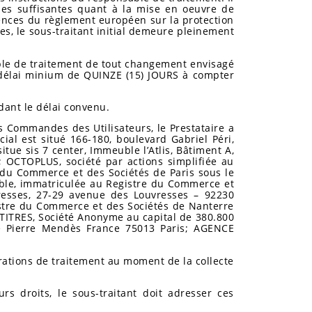
ties suffisantes quant à la mise en oeuvre de
ences du règlement européen sur la protection
es, le sous-traitant initial demeure pleinement
sable de traitement de tout changement envisagé
n délai minium de QUINZE (15) JOURS à compter
dant le délai convenu.
s Commandes des Utilisateurs, le Prestataire a
ial est situé 166-180, boulevard Gabriel Péri,
itue sis 7 center, Immeuble l’Atlis, Bâtiment A,
 OCTOPLUS, société par actions simplifiée au
e du Commerce et des Sociétés de Paris sous le
able, immatriculée au Registre du Commerce et
resses, 27-29 avenue des Louvresses – 92230
stre du Commerce et des Sociétés de Nanterre
RTITRES, Société Anonyme au capital de 380.800
ue Pierre Mendès France 75013 Paris; AGENCE
rations de traitement au moment de la collecte
s droits, le sous-traitant doit adresser ces