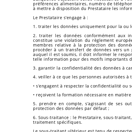
préférences alimentaires, numéro de téléphone
à mettre à disposition du Prestataire les infor
Le Prestataire s’engage à :
1. traiter les données uniquement pour la ou les 
2. traiter les données conformément aux in
constitue une violation du règlement europée
membres relative à la protection des donnée
procéder à un transfert de données vers un p
auquel il est soumis, il doit informer le respo
telle information pour des motifs importants d
3. garantir la confidentialité des données à ca
4. veiller à ce que les personnes autorisées à 
• s’engagent à respecter la confidentialité ou 
• reçoivent la formation nécessaire en matièr
5. prendre en compte, s’agissant de ses outi
protection des données par défaut ;
6. Sous-traitance : le Prestataire, sous-traitan
traitement spécifiques.
Le sous-traitant ultérieur est tenu de respecte