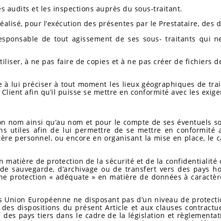
es audits et les inspections auprès du sous-traitant.
éalisé, pour l’exécution des présentes par le Prestataire, des 
esponsable de tout agissement de ses sous- traitants qui ne 
tiliser, à ne pas faire de copies et à ne pas créer de fichier
e à lui préciser à tout moment les lieux géographiques de tra
u Client afin qu’il puisse se mettre en conformité avec les exig
on nom ainsi qu’au nom et pour le compte de ses éventuels sous
s utiles afin de lui permettre de se mettre en conformité a
re personnel, ou encore en organisant la mise en place, le cas
 matière de protection de la sécurité et de la confidentialit
de sauvegarde, d’archivage ou de transfert vers des pays h
e protection « adéquate » en matière de données à caractère 
ors Union Européenne ne disposant pas d’un niveau de protectio
es dispositions du présent Article et aux clauses contractue
 des pays tiers dans le cadre de la législation et règlementa