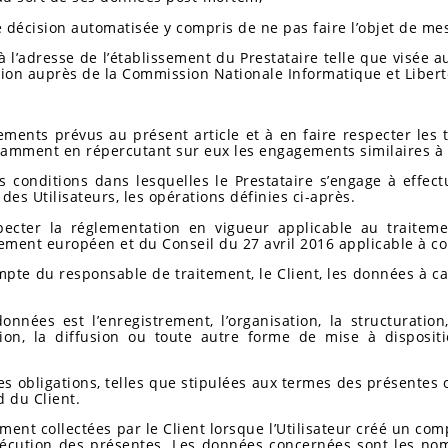
e décision automatisée y compris de ne pas faire l’objet de me
à l’adresse de l’établissement du Prestataire telle que visée
ion auprès de la Commission Nationale Informatique et Liberté
gements prévus au présent article et à en faire respecter le
tamment en répercutant sur eux les engagements similaires à 
s conditions dans lesquelles le Prestataire s’engage à effec
es Utilisateurs, les opérations définies ci-après.
specter la réglementation en vigueur applicable au traitem
lement européen et du Conseil du 27 avril 2016 applicable à co
compte du responsable de traitement, le Client, les données à c
nées est l’enregistrement, l’organisation, la structuration, 
sion, la diffusion ou toute autre forme de mise à disposit
 ses obligations, telles que stipulées aux termes des présent
d du Client.
ement collectées par le Client lorsque l’Utilisateur créé un com
exécution des présentes. Les données concernées sont les nom