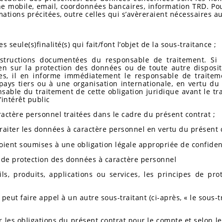
 mobile, email, coordonnées bancaires, information TRD. Pour
mations précitées, outre celles qui s’avèreraient nécessaires a
seule(s)finalité(s) qui fait/font l’objet de la sous-traitance ;
structions documentées du responsable de traitement. Si le
n sur la protection des données ou de toute autre disposit
s, il en informe immédiatement le responsable de traitemen
ays tiers ou à une organisation internationale, en vertu du 
nsable du traitement de cette obligation juridique avant le tr
’intérêt public
ractère personnel traitées dans le cadre du présent contrat ;
traiter les données à caractère personnel en vertu du présent c
soient soumises à une obligation légale appropriée de confiden
e de protection des données à caractère personnel
ls, produits, applications ou services, les principes de p
t, peut faire appel à un autre sous-traitant (ci-après, « le sous-
r les obligations du présent contrat pour le compte et selon l